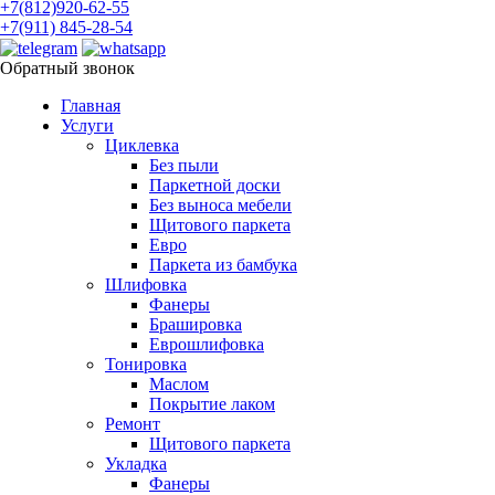
+7(812)920-62-55
+7(911) 845-28-54
Обратный звонок
Главная
Услуги
Циклевка
Без пыли
Паркетной доски
Без выноса мебели
Щитового паркета
Евро
Паркета из бамбука
Шлифовка
Фанеры
Брашировка
Еврошлифовка
Тонировка
Маслом
Покрытие лаком
Ремонт
Щитового паркета
Укладка
Фанеры